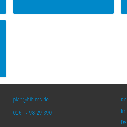
plan@hib-ms.de
Ko
Im
0251 / 98 29 390
Da