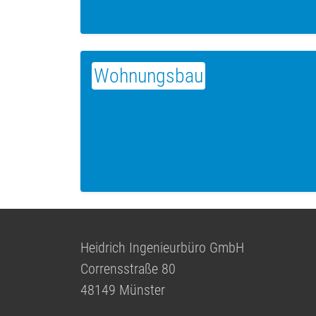
Wohnungsbau
Heidrich Ingenieurbüro GmbH
Corrensstraße 80
48149 Münster