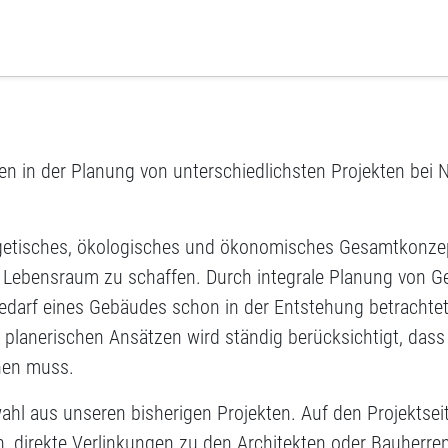
rich IB GmbH
en in der Planung von unterschiedlichsten Projekten be
ergetisches, ökologisches und ökonomisches Gesamtkonzept 
Lebensraum zu schaffen. Durch integrale Planung von G
edarf eines Gebäudes schon in der Entstehung betrachtet
n planerischen Ansätzen wird ständig berücksichtigt, da
hen muss.
wahl aus unseren bisherigen Projekten. Auf den Projektse
, direkte Verlinkungen zu den Architekten oder Bauherren