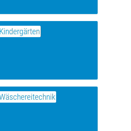
Kindergärten
Wäschereitechnik