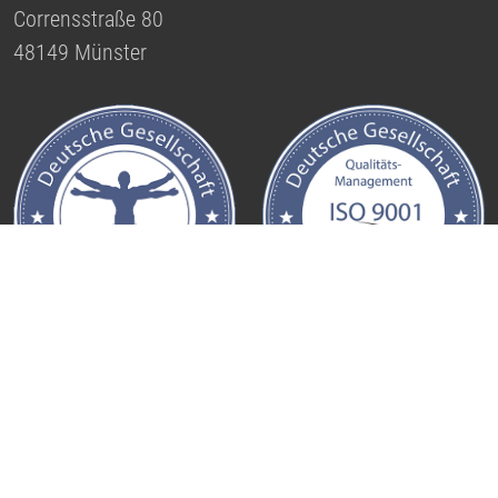
Corrensstraße 80
48149 Münster
plan@hib-ms.de
0251 / 98 29 390