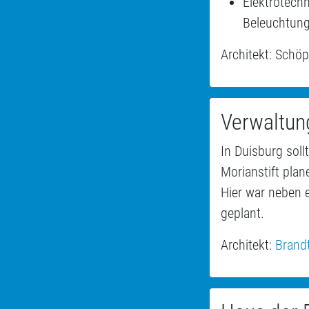
Elektrotech
Beleuchtung
Architekt: Schö
Verwaltung
In Duisburg sol
Morianstift pla
Hier war neben 
geplant.
Architekt:
Brandt