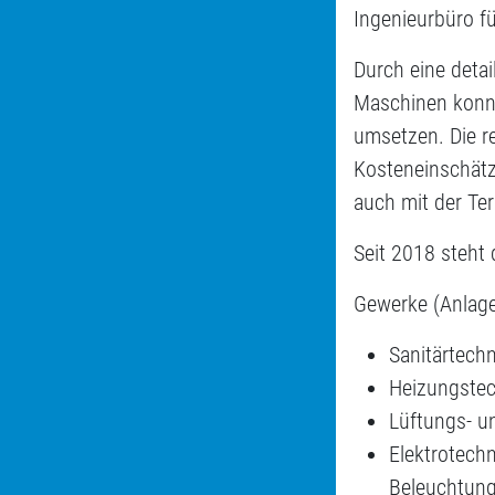
Ingenieurbüro f
Durch eine detai
Maschinen konnte
umsetzen. Die r
Kosteneinschätz
auch mit der Ter
Seit 2018 steht
Gewerke (Anlag
Sanitärtech
Heizungste
Lüftungs- u
Elektrotech
Beleuchtung