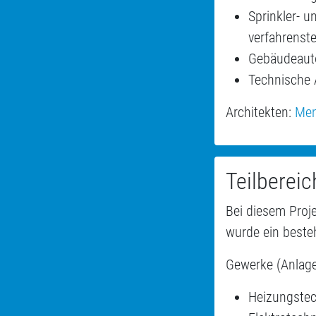
Sprinkler- 
verfahrenst
Gebäudeaut
Technische 
Architekten:
Men
Teilbereic
Bei diesem Proj
wurde ein beste
Gewerke (Anlag
Heizungste