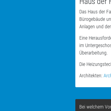
Haus der 
Das Haus der Fa
Bürogebäude und
Anlagen und der
Eine Herausforde
im Untergeschos
Überarbeitung.
Die Heizungstec
Architekten:
Arc
Bei welchem Vor