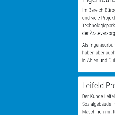
Im Bereich Bürog
und viele Projek
Technologiepark
der Ärzteversor
Als Ingenieurbü
haben aber auch
in Ahlen und Dui
Leifeld Pr
Der Kunde Leife
Sozialgebäude i
Maschinen mit K