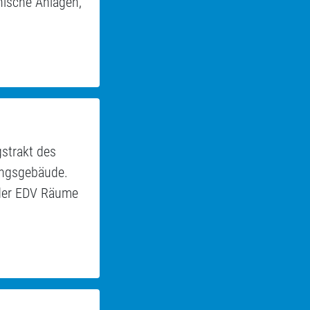
nische Anlagen,
gstrakt des
ungsgebäude.
g der EDV Räume