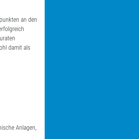
epunkten an den
erfolgreich
kuraten
ohl damit als
nische Anlagen,