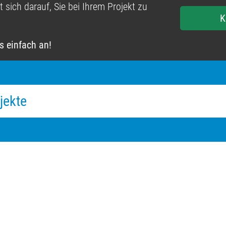
 sich darauf, Sie bei Ihrem Projekt zu
K
s einfach an!
jekte
plan@hib-ms.de
Ko
Im