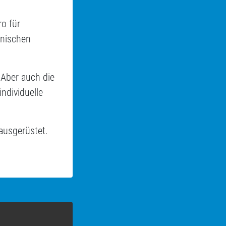
o für
hnischen
 Aber auch die
ndividuelle
ausgerüstet.