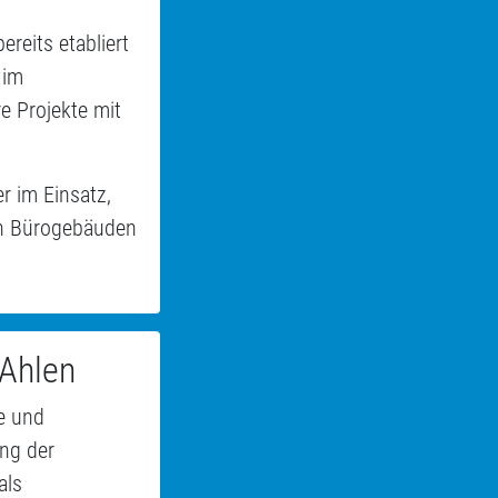
reits etabliert
 im
 Projekte mit
r im Einsatz,
en Bürogebäuden
 Ahlen
e und
ng der
als