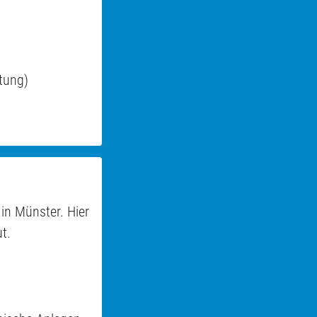
tung)
in Münster. Hier
t.