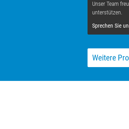
Unser Team freut
unterstützen.
Sprechen Sie un
Weitere Pro
Heidrich Ingenieurbüro GmbH
Corrensstraße 80